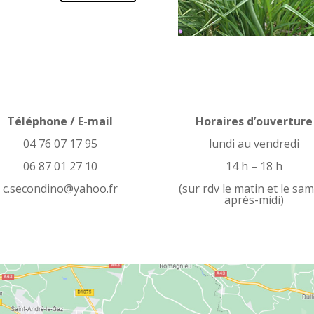
Téléphone / E-mail
Horaires d’ouverture
04 76 07 17 95
lundi au vendredi
06 87 01 27 10
14 h – 18 h
c.secondino@yahoo.fr
(sur rdv le matin et le sa
après-midi)