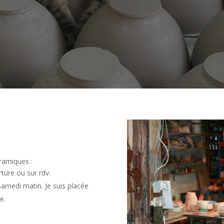
ramiques :
rture ou sur rdv.
amedi matin. Je suis placée
e.