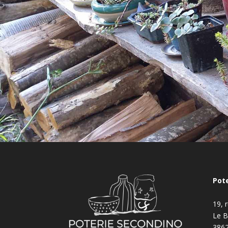
Pote
19, 
Le B
386